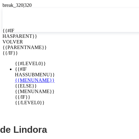
EN


{{#IF
HASPARENT}}
EN
VOLVER
ES
{{PARENTNAME}}
{{/IF}}
{{#LEVEL0}}
{{#IF
HASSUBMENU}}
{{MENUNAME}}
{{ELSE}}
{{MENUNAME}}
{{/IF}}
{{/LEVEL0}}
de Lindora