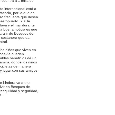
encuentra a 1 milla de
to internacional está a
stancia, por lo que es
jero frecuente que desea
aeropuerto. Y si le
playa y el mar durante
la buena noticia es que
ara ir de Bosques de
a costanera que da
tral.
los niños que viven en
todavía pueden
eíbles beneficios de un
familia, donde los niños
cicletas de manera
 y jugar con sus amigos
e Lindora va a una
Vivir en Bosques de
ranquilidad y seguridad,
a.