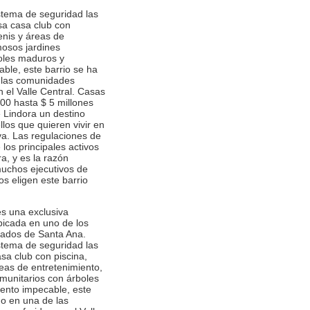
stema de seguridad las
a casa club con
enis y áreas de
mosos jardines
oles maduros y
ble, este barrio se ha
 las comunidades
n el Valle Central. Casas
00 hasta $ 5 millones
Lindora un destino
llos que quieren vivir en
va. Las regulaciones de
los principales activos
a, y es la razón
 muchos ejecutivos de
cos eligen este barrio
s una exclusiva
icada en uno de los
giados de Santa Ana.
stema de seguridad las
sa club con piscina,
eas de entretenimiento,
munitarios con árboles
ento impecable, este
do en una de las