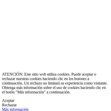
no/Whatsapp
8864-2345
ll Free
0 9170997
erazgo y Experiencia
de 1990
caluxury.com
Estate Costa Rica
 Luxury Estates
s registradas
 una marca creada por
erechos reservados
O & Socia Fundadora
ATENCIÓN: Este sitio web utiliza cookies. Puede aceptar o
rechazar nuestras cookies haciendo clic en los botones a
continuación. Un rechazo no limitará su experiencia como visitante.
Obtenga más información sobre el uso de cookies haciendo clic en
el botón "Más información" a continuación.
Aceptar
Rechazar
Más información