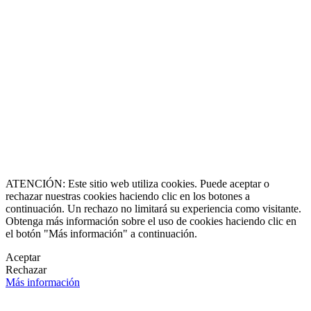
8864-2345
ll Free
0 9170997
erazgo y Experiencia
de 1990
caluxury.com
Estate Costa Rica
 Luxury Estates
s registradas
 una marca creada por
erechos reservados
O & Socia Fundadora
ATENCIÓN: Este sitio web utiliza cookies. Puede aceptar o
rechazar nuestras cookies haciendo clic en los botones a
continuación. Un rechazo no limitará su experiencia como visitante.
Obtenga más información sobre el uso de cookies haciendo clic en
el botón "Más información" a continuación.
Aceptar
Rechazar
Más información