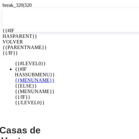
EN


{{#IF
HASPARENT}}
EN
VOLVER
e lujo en
ES
{{PARENTNAME}}
{{/IF}}
 Costa Rica
{{#LEVEL0}}
{{#IF
HASSUBMENU}}
{{MENUNAME}}
{{ELSE}}
{{MENUNAME}}
{{/IF}}
{{/LEVEL0}}
Casas de