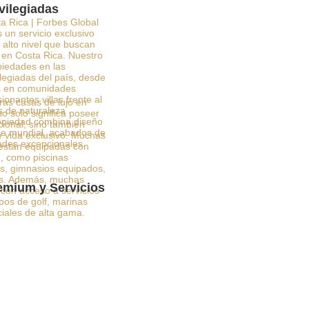
vilegiadas
a Rica | Forbes Global
 un servicio exclusivo
alto nivel que buscan
o en Costa Rica. Nuestro
opiedades en las
legiadas del país, desde
as en comunidades
onantes villas frente al
ras casas de lujo en
s de naturaleza
o solo significa poseer
opiedad combina diseño
ional, sino también
ase mundial, acabados de
e vida exclusivo. Muchas
ades excepcionales.
 están equipadas con
 como piscinas
dos, gimnasios equipados,
cos. Además, muchas
mium y Servicios
con acceso a servicios
os de golf, marinas
ciales de alta gama.