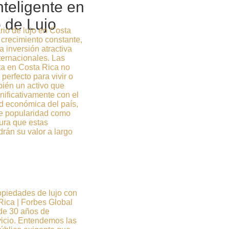
nteligente en
 de Lujo
rio de lujo en Costa
crecimiento constante,
 inversión atractiva
ternacionales. Las
ta en Costa Rica no
 perfecto para vivir o
bién un activo que
nificativamente con el
ad económica del país,
te popularidad como
gura que estas
rán su valor a largo
opiedades de lujo con
Rica | Forbes Global
 de 30 años de
vicio. Entendemos las