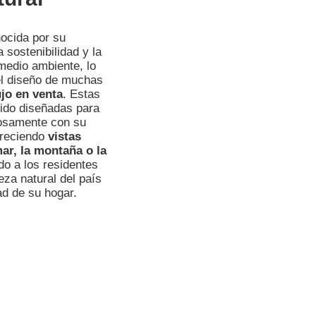
ocida por su
sostenibilidad y la
medio ambiente, lo
 el diseño de muchas
jo en venta
. Estas
ido diseñadas para
iosamente con su
freciendo
vistas
ar, la montaña o la
do a los residentes
leza natural del país
d de su hogar.