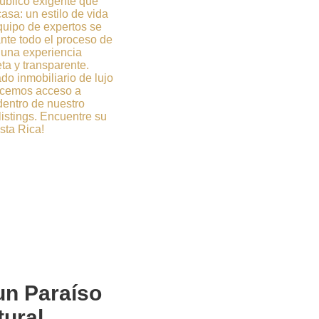
úblico exigente que
sa: un estilo de vida
quipo de expertos se
ante todo el proceso de
una experiencia
ta y transparente.
o inmobiliario de lujo
recemos acceso a
entro de nuestro
listings. Encuentre su
sta Rica!
 un
Paraíso
tural