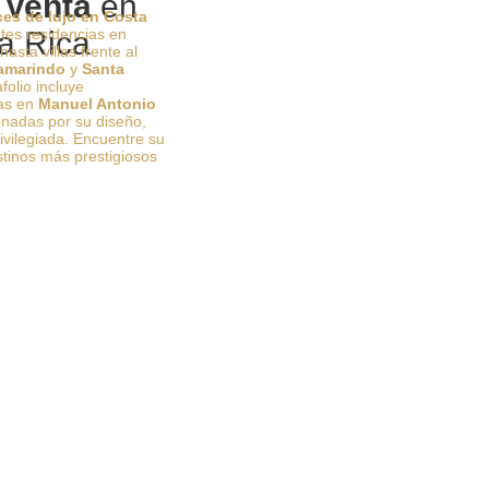
 Venta
en
ces de lujo en Costa
es residencias en
a Rica
hasta villas frente al
amarindo
y
Santa
folio incluye
vas en
Manuel Antonio
onadas por su diseño,
rivilegiada. Encuentre su
stinos más prestigiosos