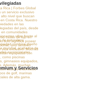
vilegiadas
a Rica | Forbes Global
 un servicio exclusivo
alto nivel que buscan
o en Costa Rica. Nuestro
opiedades en las
legiadas del país, desde
as en comunidades
onantes villas frente al
ras casas de lujo en
s de naturaleza
o solo significa poseer
opiedad combina diseño
ional, sino también
ase mundial, acabados de
e vida exclusivo. Muchas
ades excepcionales.
 están equipadas con
 como piscinas
dos, gimnasios equipados,
cos. Además, muchas
mium y Servicios
con acceso a servicios
os de golf, marinas
ciales de alta gama.