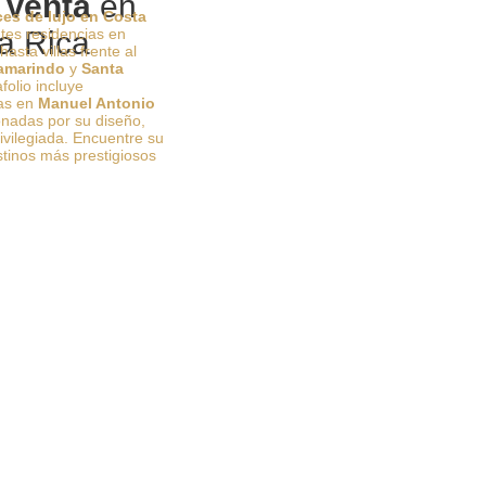
 Venta
en
ces de lujo en Costa
es residencias en
a Rica
hasta villas frente al
amarindo
y
Santa
folio incluye
vas en
Manuel Antonio
onadas por su diseño,
rivilegiada. Encuentre su
stinos más prestigiosos