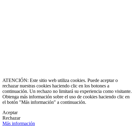
8864-2345
ll Free
0 9170997
erazgo y Experiencia
de 1990
caluxury.com
Estate Costa Rica
 Luxury Estates
s registradas
 una marca creada por
erechos reservados
O & Socia Fundadora
ATENCIÓN: Este sitio web utiliza cookies. Puede aceptar o
rechazar nuestras cookies haciendo clic en los botones a
continuación. Un rechazo no limitará su experiencia como visitante.
Obtenga más información sobre el uso de cookies haciendo clic en
el botón "Más información" a continuación.
Aceptar
Rechazar
Más información