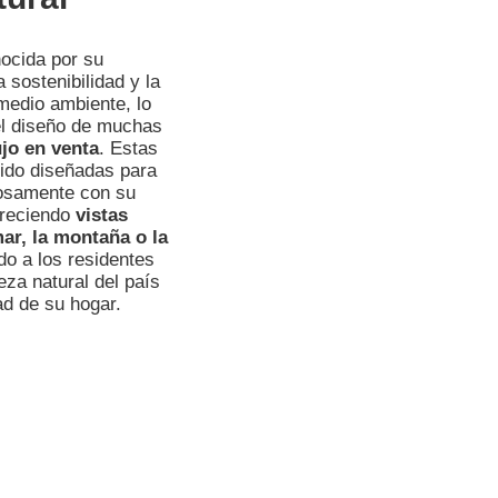
ocida por su
sostenibilidad y la
medio ambiente, lo
 el diseño de muchas
jo en venta
. Estas
ido diseñadas para
iosamente con su
freciendo
vistas
ar, la montaña o la
do a los residentes
leza natural del país
d de su hogar.