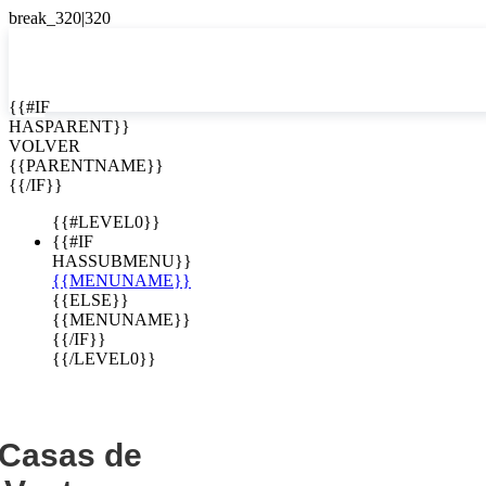
EN


{{#IF
HASPARENT}}
EN
VOLVER
e lujo en
ES
{{PARENTNAME}}
{{/IF}}
 Costa Rica
{{#LEVEL0}}
{{#IF
HASSUBMENU}}
{{MENUNAME}}
{{ELSE}}
{{MENUNAME}}
{{/IF}}
{{/LEVEL0}}
Casas de