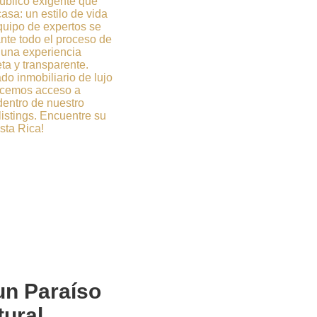
úblico exigente que
sa: un estilo de vida
quipo de expertos se
ante todo el proceso de
una experiencia
ta y transparente.
o inmobiliario de lujo
recemos acceso a
entro de nuestro
listings. Encuentre su
sta Rica!
 un
Paraíso
tural