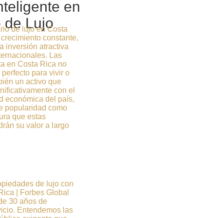
nteligente en
 de Lujo
rio de lujo en Costa
crecimiento constante,
 inversión atractiva
ternacionales. Las
ta en Costa Rica no
 perfecto para vivir o
bién un activo que
nificativamente con el
ad económica del país,
te popularidad como
gura que estas
rán su valor a largo
opiedades de lujo con
Rica | Forbes Global
 de 30 años de
vicio. Entendemos las