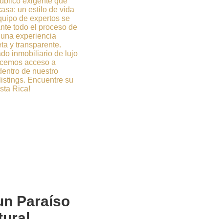
úblico exigente que
sa: un estilo de vida
quipo de expertos se
ante todo el proceso de
una experiencia
ta y transparente.
o inmobiliario de lujo
recemos acceso a
entro de nuestro
listings. Encuentre su
sta Rica!
 un
Paraíso
tural