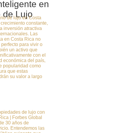
nteligente en
 de Lujo
rio de lujo en Costa
crecimiento constante,
 inversión atractiva
ternacionales. Las
ta en Costa Rica no
 perfecto para vivir o
bién un activo que
nificativamente con el
ad económica del país,
te popularidad como
gura que estas
rán su valor a largo
opiedades de lujo con
Rica | Forbes Global
 de 30 años de
vicio. Entendemos las