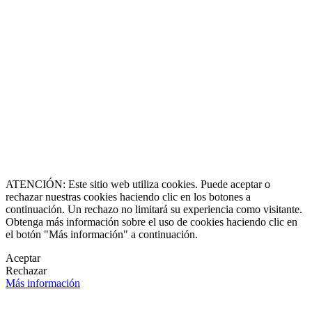
8864-2345
ll Free
0 9170997
erazgo y Experiencia
de 1990
caluxury.com
Estate Costa Rica
 Luxury Estates
s registradas
 una marca creada por
erechos reservados
O & Socia Fundadora
ATENCIÓN: Este sitio web utiliza cookies. Puede aceptar o
rechazar nuestras cookies haciendo clic en los botones a
continuación. Un rechazo no limitará su experiencia como visitante.
Obtenga más información sobre el uso de cookies haciendo clic en
el botón "Más información" a continuación.
Aceptar
Rechazar
Más información