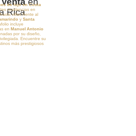
 Venta
en
ces de lujo en Costa
es residencias en
a Rica
hasta villas frente al
amarindo
y
Santa
folio incluye
vas en
Manuel Antonio
onadas por su diseño,
rivilegiada. Encuentre su
stinos más prestigiosos