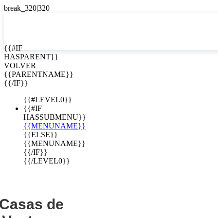
EN


{{#IF
HASPARENT}}
EN
VOLVER
e lujo en
ES
{{PARENTNAME}}
{{/IF}}
 Costa Rica
{{#LEVEL0}}
{{#IF
HASSUBMENU}}
{{MENUNAME}}
{{ELSE}}
{{MENUNAME}}
{{/IF}}
{{/LEVEL0}}
Casas de