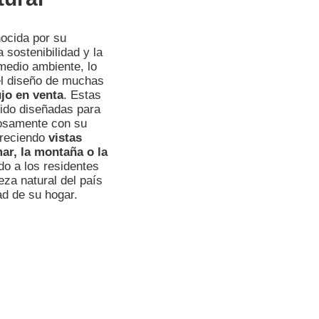
ocida por su
sostenibilidad y la
medio ambiente, lo
 el diseño de muchas
jo en venta
. Estas
ido diseñadas para
iosamente con su
freciendo
vistas
ar, la montaña o la
do a los residentes
leza natural del país
d de su hogar.