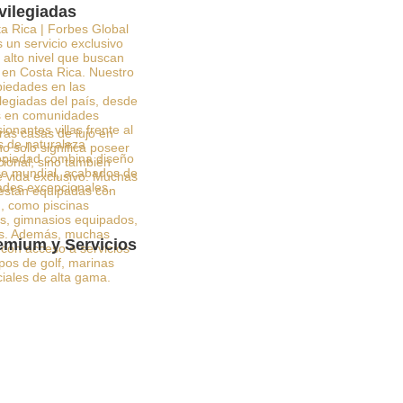
vilegiadas
a Rica | Forbes Global
 un servicio exclusivo
alto nivel que buscan
o en Costa Rica. Nuestro
opiedades en las
legiadas del país, desde
as en comunidades
onantes villas frente al
ras casas de lujo en
s de naturaleza
o solo significa poseer
opiedad combina diseño
ional, sino también
ase mundial, acabados de
e vida exclusivo. Muchas
ades excepcionales.
 están equipadas con
 como piscinas
dos, gimnasios equipados,
cos. Además, muchas
mium y Servicios
con acceso a servicios
os de golf, marinas
ciales de alta gama.