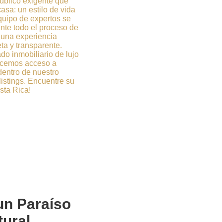
úblico exigente que
sa: un estilo de vida
quipo de expertos se
ante todo el proceso de
una experiencia
ta y transparente.
o inmobiliario de lujo
recemos acceso a
entro de nuestro
listings. Encuentre su
sta Rica!
 un
Paraíso
tural