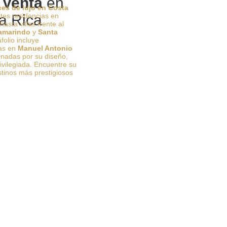
 Venta
en
ces de lujo en Costa
es residencias en
a Rica
hasta villas frente al
amarindo
y
Santa
folio incluye
vas en
Manuel Antonio
onadas por su diseño,
rivilegiada. Encuentre su
stinos más prestigiosos