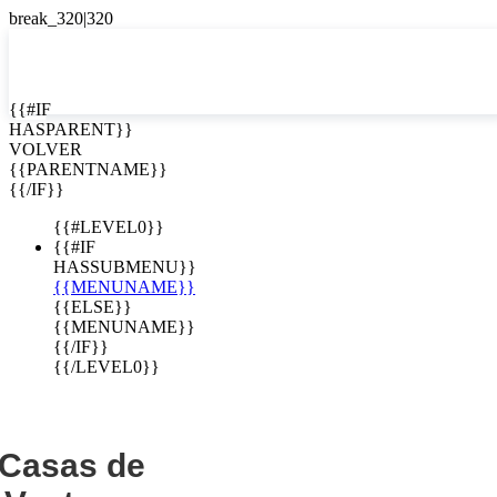
EN


{{#IF
HASPARENT}}
EN
VOLVER
e lujo en
ES
{{PARENTNAME}}
{{/IF}}
 Costa Rica
{{#LEVEL0}}
{{#IF
HASSUBMENU}}
{{MENUNAME}}
{{ELSE}}
{{MENUNAME}}
{{/IF}}
{{/LEVEL0}}
Casas de