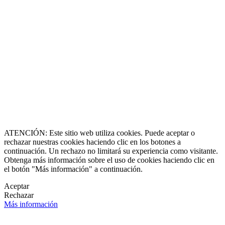
8864-2345
ll Free
0 9170997
erazgo y Experiencia
de 1990
caluxury.com
Estate Costa Rica
 Luxury Estates
s registradas
 una marca creada por
erechos reservados
O & Socia Fundadora
ATENCIÓN: Este sitio web utiliza cookies. Puede aceptar o
rechazar nuestras cookies haciendo clic en los botones a
continuación. Un rechazo no limitará su experiencia como visitante.
Obtenga más información sobre el uso de cookies haciendo clic en
el botón "Más información" a continuación.
Aceptar
Rechazar
Más información