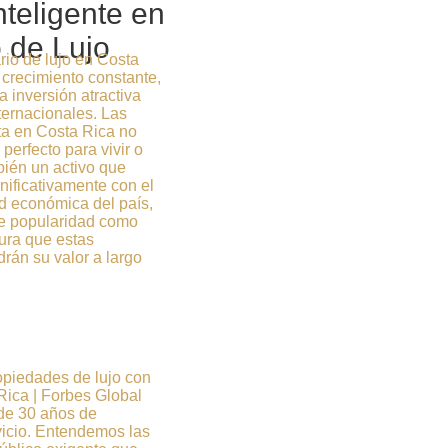
nteligente en
 de Lujo
rio de lujo en Costa
crecimiento constante,
 inversión atractiva
ternacionales. Las
ta en Costa Rica no
 perfecto para vivir o
bién un activo que
nificativamente con el
ad económica del país,
te popularidad como
gura que estas
rán su valor a largo
opiedades de lujo con
Rica | Forbes Global
 de 30 años de
vicio. Entendemos las