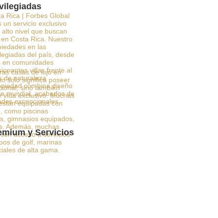
vilegiadas
a Rica | Forbes Global
 un servicio exclusivo
alto nivel que buscan
o en Costa Rica. Nuestro
opiedades en las
legiadas del país, desde
as en comunidades
onantes villas frente al
ras casas de lujo en
s de naturaleza
o solo significa poseer
opiedad combina diseño
ional, sino también
ase mundial, acabados de
e vida exclusivo. Muchas
ades excepcionales.
 están equipadas con
 como piscinas
dos, gimnasios equipados,
cos. Además, muchas
mium y Servicios
con acceso a servicios
os de golf, marinas
ciales de alta gama.