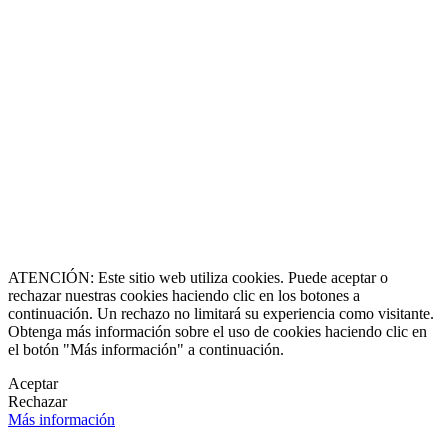
8864-2345
ll Free
0 9170997
erazgo y Experiencia
de 1990
caluxury.com
Estate Costa Rica
 Luxury Estates
s registradas
 una marca creada por
erechos reservados
O & Socia Fundadora
ATENCIÓN: Este sitio web utiliza cookies. Puede aceptar o
rechazar nuestras cookies haciendo clic en los botones a
continuación. Un rechazo no limitará su experiencia como visitante.
Obtenga más información sobre el uso de cookies haciendo clic en
el botón "Más información" a continuación.
Aceptar
Rechazar
Más información