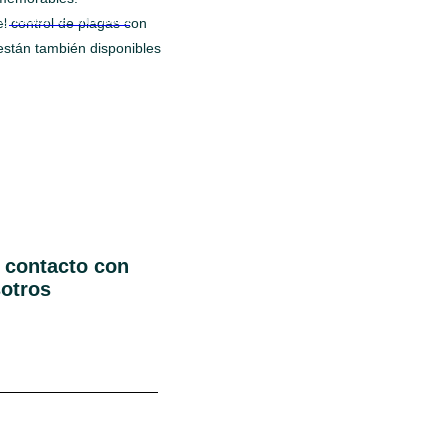
 gratuita de una hora
el control de plagas con
están también disponibles
 contacto con
otros
