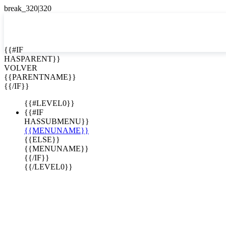
EN


{{#IF
HASPARENT}}
EN
VOLVER
a Espinal
ES
{{PARENTNAME}}
{{/IF}}
{{#LEVEL0}}
{{#IF
HASSUBMENU}}
{{MENUNAME}}
{{ELSE}}
{{MENUNAME}}
{{/IF}}
{{/LEVEL0}}