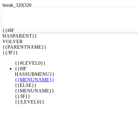
EN


{{#IF
HASPARENT}}
EN
VOLVER
ES
{{PARENTNAME}}
{{/IF}}
{{#LEVEL0}}
{{#IF
HASSUBMENU}}
{{MENUNAME}}
{{ELSE}}
{{MENUNAME}}
{{/IF}}
{{/LEVEL0}}