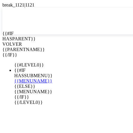
English
Español

{{#IF
HASPARENT}}
VOLVER
{{PARENTNAME}}
{{/IF}}
{{#LEVEL0}}
{{#IF
HASSUBMENU}}
{{MENUNAME}}
{{ELSE}}
{{MENUNAME}}
{{/IF}}
{{/LEVEL0}}