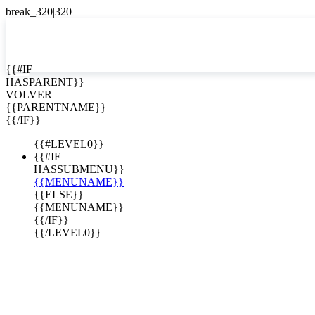
EN


{{#IF
HASPARENT}}
EN
VOLVER
ES
{{PARENTNAME}}
{{/IF}}
{{#LEVEL0}}
{{#IF
HASSUBMENU}}
{{MENUNAME}}
{{ELSE}}
{{MENUNAME}}
{{/IF}}
{{/LEVEL0}}