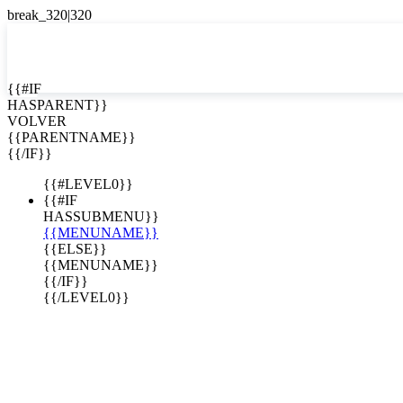
EN


{{#IF
HASPARENT}}
EN
VOLVER
ES
{{PARENTNAME}}
{{/IF}}
{{#LEVEL0}}
{{#IF
HASSUBMENU}}
{{MENUNAME}}
{{ELSE}}
{{MENUNAME}}
{{/IF}}
{{/LEVEL0}}