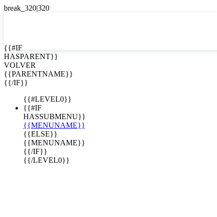
EN


{{#IF
HASPARENT}}
EN
VOLVER
ES
{{PARENTNAME}}
{{/IF}}
{{#LEVEL0}}
{{#IF
HASSUBMENU}}
{{MENUNAME}}
{{ELSE}}
{{MENUNAME}}
{{/IF}}
{{/LEVEL0}}