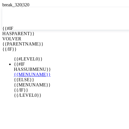
EN


{{#IF
HASPARENT}}
EN
VOLVER
ES
{{PARENTNAME}}
{{/IF}}
{{#LEVEL0}}
{{#IF
HASSUBMENU}}
{{MENUNAME}}
{{ELSE}}
{{MENUNAME}}
{{/IF}}
{{/LEVEL0}}