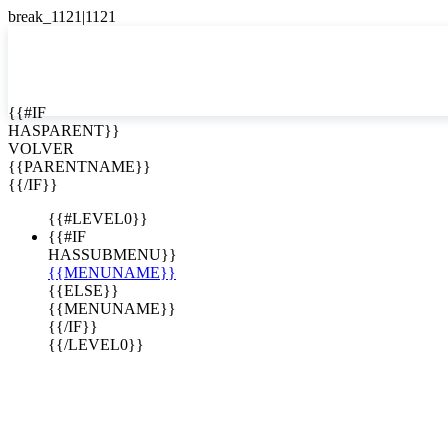
English
Español

{{#IF
HASPARENT}}
VOLVER
{{PARENTNAME}}
{{/IF}}
{{#LEVEL0}}
{{#IF
HASSUBMENU}}
{{MENUNAME}}
{{ELSE}}
{{MENUNAME}}
{{/IF}}
{{/LEVEL0}}