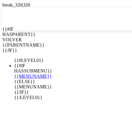
EN


{{#IF
HASPARENT}}
EN
VOLVER
ES
{{PARENTNAME}}
{{/IF}}
{{#LEVEL0}}
{{#IF
HASSUBMENU}}
{{MENUNAME}}
{{ELSE}}
{{MENUNAME}}
{{/IF}}
{{/LEVEL0}}