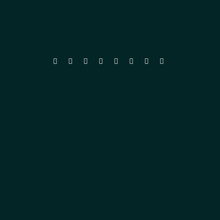







