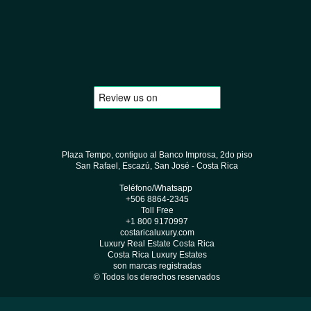
Plaza Tempo, contiguo al Banco Improsa, 2do piso
San Rafael, Escazú, San José - Costa Rica
Teléfono/Whatsapp
+506 8864-2345
Toll Free
+1 800 9170997
costaricaluxury.com
Luxury Real Estate Costa Rica
Costa Rica Luxury Estates
son marcas registradas
© Todos los derechos reservados