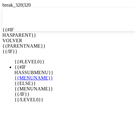
EN


{{#IF
HASPARENT}}
EN
VOLVER
ES
{{PARENTNAME}}
{{/IF}}
{{#LEVEL0}}
{{#IF
HASSUBMENU}}
{{MENUNAME}}
{{ELSE}}
{{MENUNAME}}
{{/IF}}
{{/LEVEL0}}