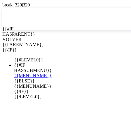
EN


{{#IF
HASPARENT}}
EN
VOLVER
ES
{{PARENTNAME}}
{{/IF}}
{{#LEVEL0}}
{{#IF
HASSUBMENU}}
{{MENUNAME}}
{{ELSE}}
{{MENUNAME}}
{{/IF}}
{{/LEVEL0}}