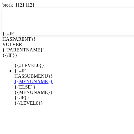
English
Español

{{#IF
HASPARENT}}
VOLVER
{{PARENTNAME}}
{{/IF}}
{{#LEVEL0}}
{{#IF
HASSUBMENU}}
{{MENUNAME}}
{{ELSE}}
{{MENUNAME}}
{{/IF}}
{{/LEVEL0}}