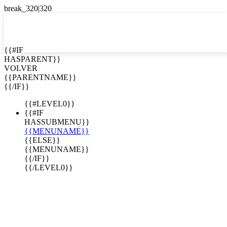
EN


{{#IF
HASPARENT}}
EN
VOLVER
ES
{{PARENTNAME}}
{{/IF}}
{{#LEVEL0}}
{{#IF
HASSUBMENU}}
{{MENUNAME}}
{{ELSE}}
{{MENUNAME}}
{{/IF}}
{{/LEVEL0}}