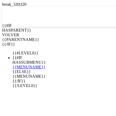
EN


{{#IF
HASPARENT}}
EN
VOLVER
ES
{{PARENTNAME}}
{{/IF}}
{{#LEVEL0}}
{{#IF
HASSUBMENU}}
{{MENUNAME}}
{{ELSE}}
{{MENUNAME}}
{{/IF}}
{{/LEVEL0}}