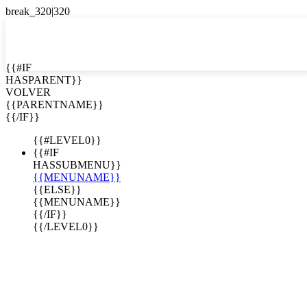
EN


{{#IF
HASPARENT}}
EN
VOLVER
ES
{{PARENTNAME}}
{{/IF}}
{{#LEVEL0}}
{{#IF
HASSUBMENU}}
{{MENUNAME}}
{{ELSE}}
{{MENUNAME}}
{{/IF}}
{{/LEVEL0}}