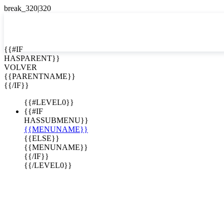
EN


{{#IF
HASPARENT}}
EN
VOLVER
ES
{{PARENTNAME}}
{{/IF}}
{{#LEVEL0}}
{{#IF
HASSUBMENU}}
{{MENUNAME}}
{{ELSE}}
{{MENUNAME}}
{{/IF}}
{{/LEVEL0}}