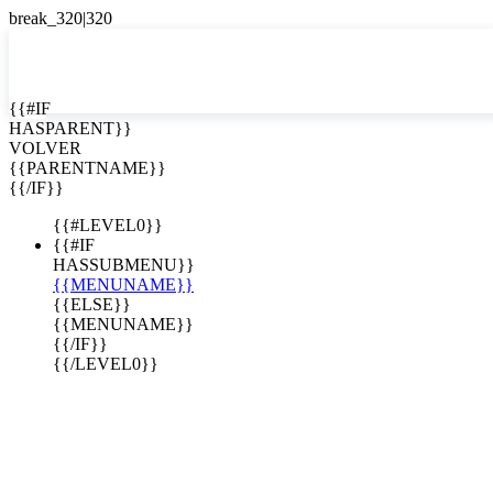
EN


{{#IF
HASPARENT}}
EN
VOLVER
ES
{{PARENTNAME}}
{{/IF}}
{{#LEVEL0}}
{{#IF
HASSUBMENU}}
{{MENUNAME}}
{{ELSE}}
{{MENUNAME}}
{{/IF}}
{{/LEVEL0}}