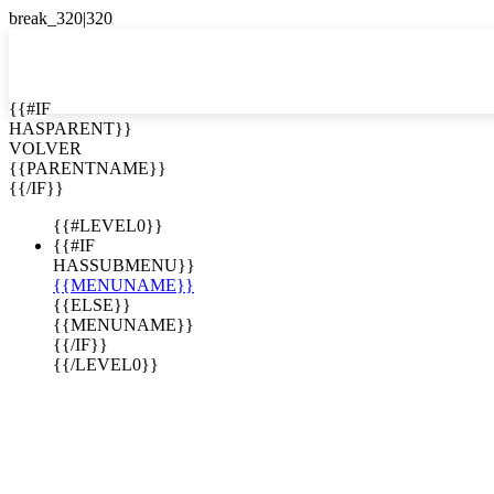
EN


{{#IF
HASPARENT}}
EN
VOLVER
ES
{{PARENTNAME}}
{{/IF}}
{{#LEVEL0}}
{{#IF
HASSUBMENU}}
{{MENUNAME}}
{{ELSE}}
{{MENUNAME}}
{{/IF}}
{{/LEVEL0}}