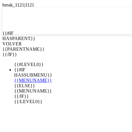
English
Español

{{#IF
HASPARENT}}
VOLVER
{{PARENTNAME}}
{{/IF}}
{{#LEVEL0}}
{{#IF
HASSUBMENU}}
{{MENUNAME}}
{{ELSE}}
{{MENUNAME}}
{{/IF}}
{{/LEVEL0}}