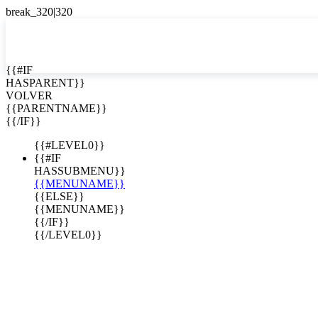
EN


{{#IF
HASPARENT}}
EN
VOLVER
ES
{{PARENTNAME}}
{{/IF}}
{{#LEVEL0}}
{{#IF
HASSUBMENU}}
{{MENUNAME}}
{{ELSE}}
{{MENUNAME}}
{{/IF}}
{{/LEVEL0}}