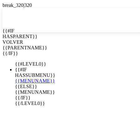
EN


{{#IF
HASPARENT}}
EN
VOLVER
ES
{{PARENTNAME}}
{{/IF}}
{{#LEVEL0}}
{{#IF
HASSUBMENU}}
{{MENUNAME}}
{{ELSE}}
{{MENUNAME}}
{{/IF}}
{{/LEVEL0}}