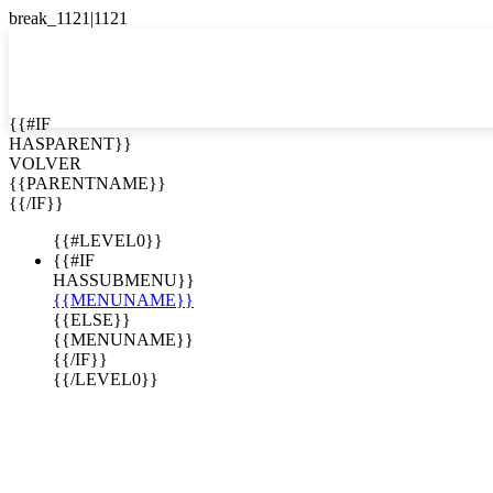
English
Español

{{#IF
HASPARENT}}
VOLVER
{{PARENTNAME}}
{{/IF}}
{{#LEVEL0}}
{{#IF
HASSUBMENU}}
{{MENUNAME}}
{{ELSE}}
{{MENUNAME}}
{{/IF}}
{{/LEVEL0}}