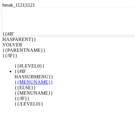
English
Español

{{#IF
HASPARENT}}
VOLVER
{{PARENTNAME}}
{{/IF}}
{{#LEVEL0}}
{{#IF
HASSUBMENU}}
{{MENUNAME}}
{{ELSE}}
{{MENUNAME}}
{{/IF}}
{{/LEVEL0}}