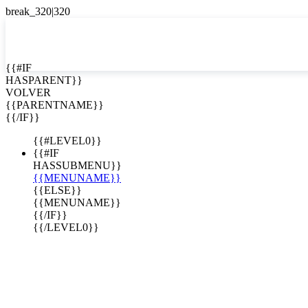
EN


{{#IF
HASPARENT}}
EN
VOLVER
ES
{{PARENTNAME}}
{{/IF}}
{{#LEVEL0}}
{{#IF
HASSUBMENU}}
{{MENUNAME}}
{{ELSE}}
{{MENUNAME}}
{{/IF}}
{{/LEVEL0}}