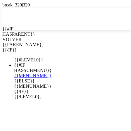
EN


{{#IF
HASPARENT}}
EN
VOLVER
ES
{{PARENTNAME}}
{{/IF}}
{{#LEVEL0}}
{{#IF
HASSUBMENU}}
{{MENUNAME}}
{{ELSE}}
{{MENUNAME}}
{{/IF}}
{{/LEVEL0}}