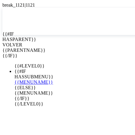
English
Español

{{#IF
HASPARENT}}
VOLVER
{{PARENTNAME}}
{{/IF}}
{{#LEVEL0}}
{{#IF
HASSUBMENU}}
{{MENUNAME}}
{{ELSE}}
{{MENUNAME}}
{{/IF}}
{{/LEVEL0}}