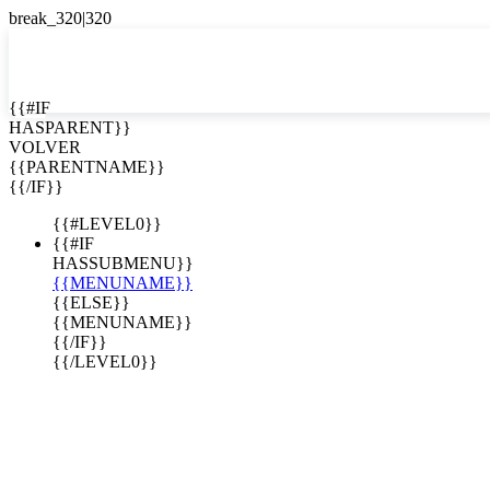
EN


{{#IF
HASPARENT}}
EN
VOLVER
ES
{{PARENTNAME}}
{{/IF}}
{{#LEVEL0}}
{{#IF
HASSUBMENU}}
{{MENUNAME}}
{{ELSE}}
{{MENUNAME}}
{{/IF}}
{{/LEVEL0}}