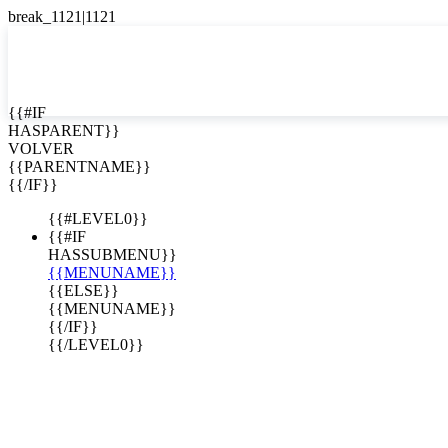
English
Español

{{#IF
HASPARENT}}
VOLVER
{{PARENTNAME}}
{{/IF}}
{{#LEVEL0}}
{{#IF
HASSUBMENU}}
{{MENUNAME}}
{{ELSE}}
{{MENUNAME}}
{{/IF}}
{{/LEVEL0}}