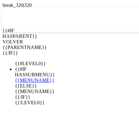
EN


{{#IF
HASPARENT}}
EN
VOLVER
ES
{{PARENTNAME}}
{{/IF}}
{{#LEVEL0}}
{{#IF
HASSUBMENU}}
{{MENUNAME}}
{{ELSE}}
{{MENUNAME}}
{{/IF}}
{{/LEVEL0}}