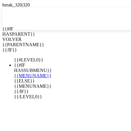
EN


{{#IF
HASPARENT}}
EN
VOLVER
ES
{{PARENTNAME}}
{{/IF}}
{{#LEVEL0}}
{{#IF
HASSUBMENU}}
{{MENUNAME}}
{{ELSE}}
{{MENUNAME}}
{{/IF}}
{{/LEVEL0}}