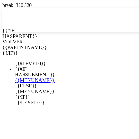
EN


{{#IF
HASPARENT}}
EN
VOLVER
ES
{{PARENTNAME}}
{{/IF}}
{{#LEVEL0}}
{{#IF
HASSUBMENU}}
{{MENUNAME}}
{{ELSE}}
{{MENUNAME}}
{{/IF}}
{{/LEVEL0}}