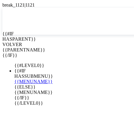
English
Español

{{#IF
HASPARENT}}
VOLVER
{{PARENTNAME}}
{{/IF}}
{{#LEVEL0}}
{{#IF
HASSUBMENU}}
{{MENUNAME}}
{{ELSE}}
{{MENUNAME}}
{{/IF}}
{{/LEVEL0}}