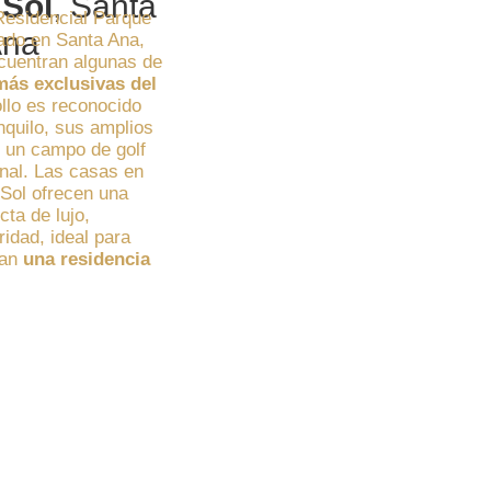
 Sol
, Santa
 Residencial Parque
na
cado en Santa Ana,
cuentran algunas de
ás exclusivas del
ollo es reconocido
nquilo, sus amplios
 un campo de golf
onal. Las casas en
 Sol ofrecen una
ta de lujo,
idad, ideal para
can
una residencia