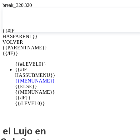
EN


{{#IF
HASPARENT}}
EN
VOLVER
e lujo en
ES
{{PARENTNAME}}
{{/IF}}
esidencial
{{#LEVEL0}}
lle del Sol
{{#IF
HASSUBMENU}}
{{MENUNAME}}
{{ELSE}}
{{MENUNAME}}
{{/IF}}
{{/LEVEL0}}
a
el Lujo en