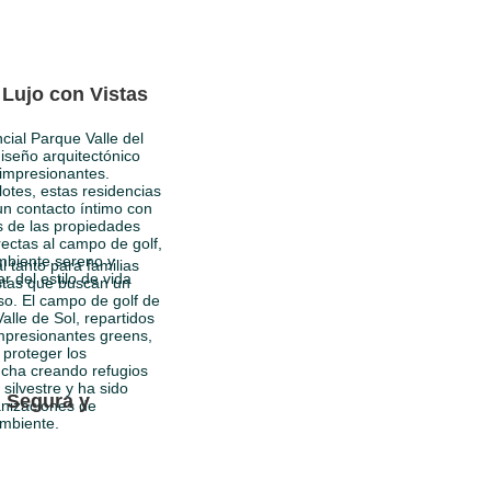
Lujo con Vistas
cial Parque Valle del
iseño arquitectónico
 impresionantes.
otes, estas residencias
un contacto íntimo con
s de las propiedades
rectas al campo de golf,
mbiente sereno y
 tanto para familias
ar del estilo de vida
stas que buscan un
so. El campo de golf de
lle de Sol, repartidos
mpresionantes greens,
 proteger los
ncha creando refugios
 silvestre y ha sido
 Segura y
nizaciones de
ambiente.