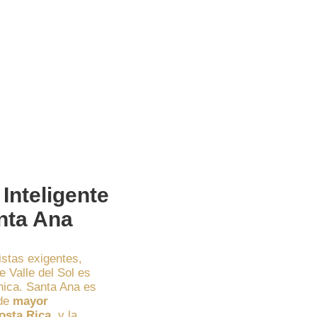
 Inteligente
nta Ana
istas exigentes,
 Valle del Sol es
nica. Santa Ana es
 de
mayor
osta Rica
, y la