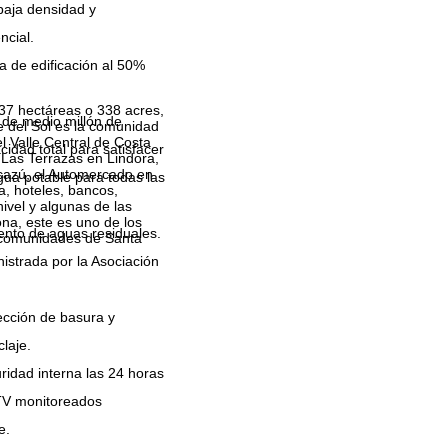
baja densidad y
ncial.
 de edificación al 50%
37 hectáreas o 338 acres,
de medio millón de
e del Sol es la comunidad
l Valle Central de Costa
idad total para satisfacer
 Las Terrazas en Lindora,
scazú, el Automercado en
ua potable para todas las
a, hoteles, bancos,
ivel y algunas de las
ona, este es uno de los
ento de aguas residuales.
. comunidades de Santa
strada por la Asociación
ección de basura y
laje.
ridad interna las 24 horas
TV monitoreados
e.