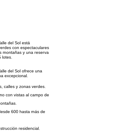
lle del Sol está
erdes con espectaculares
as montañas y una reserva
 lotes.
alle del Sol ofrece una
ma excepcional.
, calles y zonas verdes.
eno con vistas al campo de
montañas.
desde 600 hasta más de
trucción residencial.