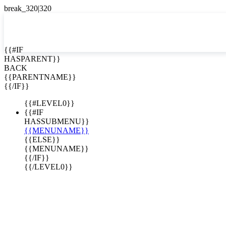
EN


{{#IF
HASPARENT}}
EN
BACK
ES
{{PARENTNAME}}
{{/IF}}
{{#LEVEL0}}
{{#IF
HASSUBMENU}}
{{MENUNAME}}
{{ELSE}}
{{MENUNAME}}
{{/IF}}
{{/LEVEL0}}