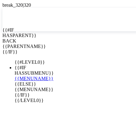
EN


{{#IF
HASPARENT}}
EN
BACK
ES
{{PARENTNAME}}
{{/IF}}
{{#LEVEL0}}
{{#IF
HASSUBMENU}}
{{MENUNAME}}
{{ELSE}}
{{MENUNAME}}
{{/IF}}
{{/LEVEL0}}