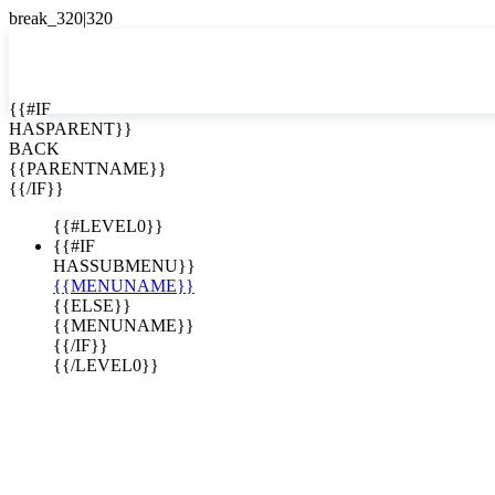
EN


{{#IF
HASPARENT}}
EN
BACK
ES
{{PARENTNAME}}
{{/IF}}
{{#LEVEL0}}
{{#IF
HASSUBMENU}}
{{MENUNAME}}
{{ELSE}}
{{MENUNAME}}
{{/IF}}
{{/LEVEL0}}