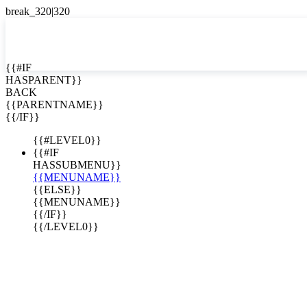
EN


{{#IF
HASPARENT}}
EN
BACK
ES
{{PARENTNAME}}
{{/IF}}
{{#LEVEL0}}
{{#IF
HASSUBMENU}}
{{MENUNAME}}
{{ELSE}}
{{MENUNAME}}
{{/IF}}
{{/LEVEL0}}