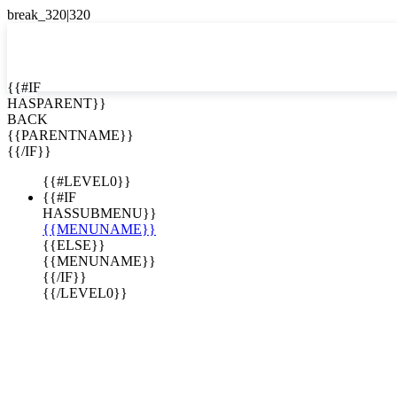
EN


{{#IF
HASPARENT}}
EN
BACK
ES
{{PARENTNAME}}
{{/IF}}
{{#LEVEL0}}
{{#IF
HASSUBMENU}}
{{MENUNAME}}
{{ELSE}}
{{MENUNAME}}
{{/IF}}
{{/LEVEL0}}