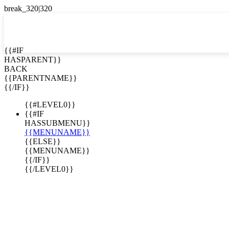
EN


{{#IF
HASPARENT}}
EN
BACK
ES
{{PARENTNAME}}
{{/IF}}
{{#LEVEL0}}
{{#IF
HASSUBMENU}}
{{MENUNAME}}
{{ELSE}}
{{MENUNAME}}
{{/IF}}
{{/LEVEL0}}