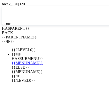
EN


{{#IF
HASPARENT}}
EN
BACK
ES
{{PARENTNAME}}
{{/IF}}
{{#LEVEL0}}
{{#IF
HASSUBMENU}}
{{MENUNAME}}
{{ELSE}}
{{MENUNAME}}
{{/IF}}
{{/LEVEL0}}