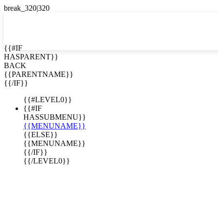
EN


{{#IF
HASPARENT}}
EN
BACK
ES
{{PARENTNAME}}
{{/IF}}
{{#LEVEL0}}
{{#IF
HASSUBMENU}}
{{MENUNAME}}
{{ELSE}}
{{MENUNAME}}
{{/IF}}
{{/LEVEL0}}