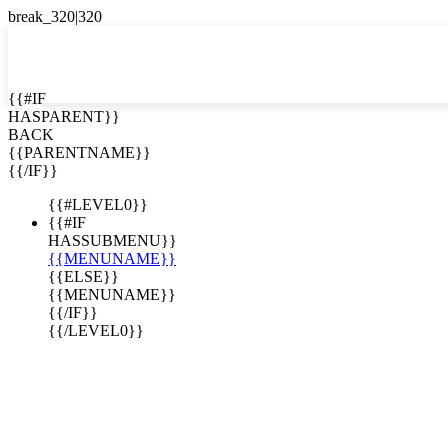
EN


{{#IF
HASPARENT}}
EN
BACK
ES
{{PARENTNAME}}
{{/IF}}
{{#LEVEL0}}
{{#IF
HASSUBMENU}}
{{MENUNAME}}
{{ELSE}}
{{MENUNAME}}
{{/IF}}
{{/LEVEL0}}