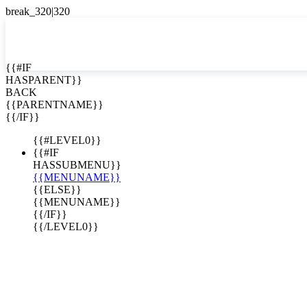
EN


{{#IF
HASPARENT}}
EN
BACK
ES
{{PARENTNAME}}
{{/IF}}
{{#LEVEL0}}
{{#IF
HASSUBMENU}}
{{MENUNAME}}
{{ELSE}}
{{MENUNAME}}
{{/IF}}
{{/LEVEL0}}